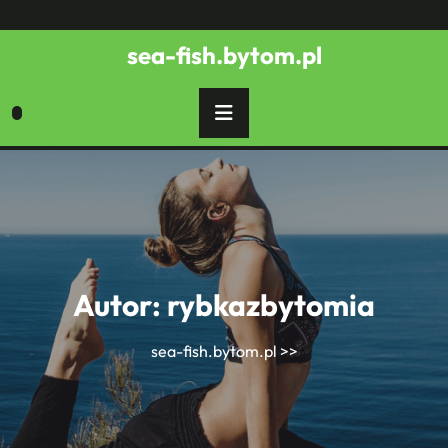
Skip
to
sea-fish.bytom.pl
content
Autor:
rybkazbytomia
sea-fish.bytom.pl
>>